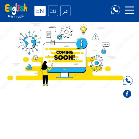
EN
עב
عر